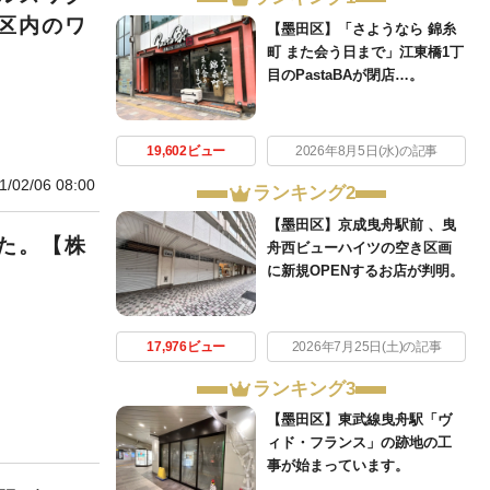
区内のワ
【墨田区】「さようなら 錦糸
町 また会う日まで」江東橋1丁
目のPastaBAが閉店…。
19,602ビュー
2026年8月5日(水)の記事
1/02/06 08:00
ランキング2
【墨田区】京成曳舟駅前 、曳
た。【株
舟西ビューハイツの空き区画
に新規OPENするお店が判明。
17,976ビュー
2026年7月25日(土)の記事
ランキング3
【墨田区】東武線曳舟駅「ヴ
ィド・フランス」の跡地の工
事が始まっています。