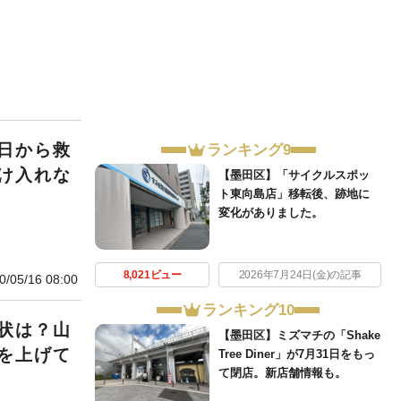
日から救
ランキング9
け入れな
【墨田区】「サイクルスポッ
ト東向島店」移転後、跡地に
変化がありました。
8,021ビュー
2026年7月24日(金)の記事
0/05/16 08:00
ランキング10
状は？山
【墨田区】ミズマチの「Shake
を上げて
Tree Diner」が7月31日をもっ
て閉店。新店舗情報も。