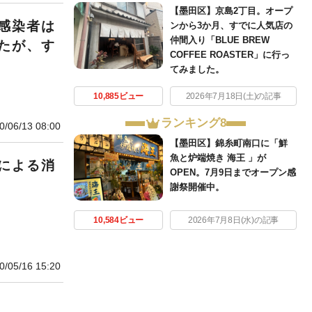
【墨田区】京島2丁目。オープ
感染者は
ンから3か月、すでに人気店の
仲間入り「BLUE BREW
たが、す
COFFEE ROASTER」に行っ
てみました。
10,885ビュー
2026年7月18日(土)の記事
ランキング8
0/06/13 08:00
【墨田区】錦糸町南口に「鮮
魚と炉端焼き 海王 」が
による消
OPEN。7月9日までオープン感
謝祭開催中。
10,584ビュー
2026年7月8日(水)の記事
0/05/16 15:20