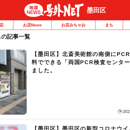
墨田区
店
お店News
お店みちゃお
まち
スの記事一覧
【墨田区】北斎美術館の南側にPC
料でできる「両国PCR検査センタ
ました。
202
【墨田区】墨田区の新型コロナウイ