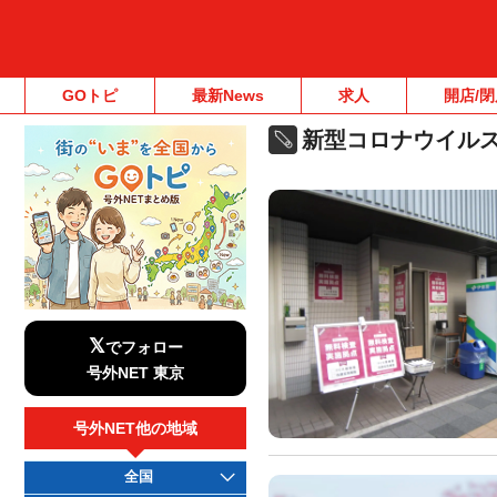
GOトピ
最新News
求人
開店/閉
新型コロナウイル
𝕏
でフォロー
号外NET 東京
号外NET他の地域
全国