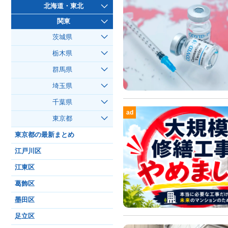
北海道・東北
関東
茨城県
栃木県
群馬県
埼玉県
千葉県
ad
東京都
東京都の最新まとめ
江戸川区
江東区
葛飾区
墨田区
足立区