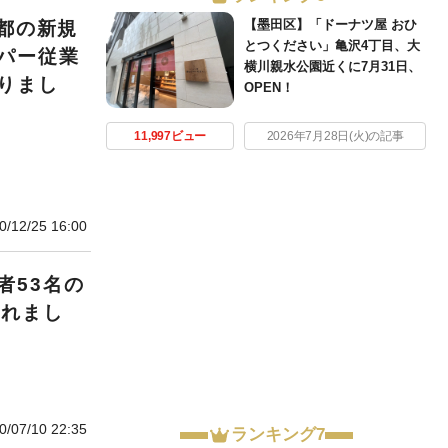
【墨田区】「ドーナツ屋 おひ
京都の新規
とつください」亀沢4丁目、大
パー従業
横川親水公園近くに7月31日、
りまし
OPEN！
11,997ビュー
2026年7月28日(火)の記事
0/12/25 16:00
者53名の
されまし
0/07/10 22:35
ランキング7