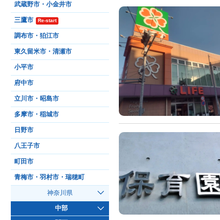
武蔵野市・小金井市
三鷹市
Re-start
調布市・狛江市
東久留米市・清瀬市
小平市
府中市
立川市・昭島市
多摩市・稲城市
日野市
八王子市
町田市
青梅市・羽村市・瑞穂町
神奈川県
中部