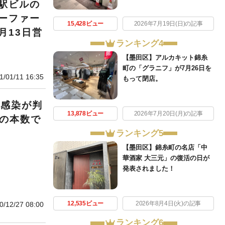
駅ビルの
ーファー
15,428ビュー
2026年7月19日(日)の記事
月13日営
ランキング4
【墨田区】アルカキット錦糸
町の「グラニフ」が7月26日を
1/01/11 16:35
もって閉店。
の感染が判
13,878ビュー
2026年7月20日(月)の記事
度の本数で
ランキング5
【墨田区】錦糸町の名店「中
華酒家 大三元」の復活の日が
発表されました！
12,535ビュー
2026年8月4日(火)の記事
0/12/27 08:00
ランキング6