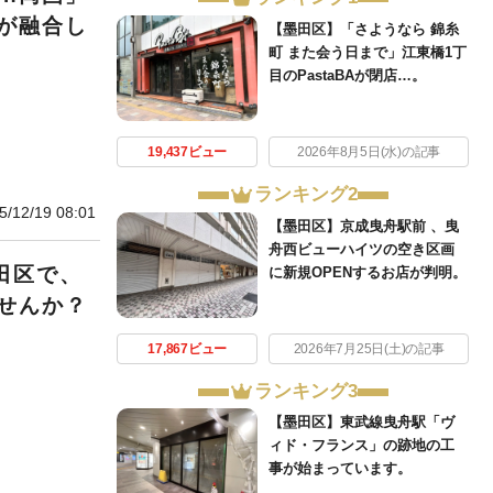
が融合し
【墨田区】「さようなら 錦糸
町 また会う日まで」江東橋1丁
目のPastaBAが閉店…。
19,437ビュー
2026年8月5日(水)の記事
ランキング2
5/12/19 08:01
【墨田区】京成曳舟駅前 、曳
舟西ビューハイツの空き区画
田区で、
に新規OPENするお店が判明。
せんか？
17,867ビュー
2026年7月25日(土)の記事
ランキング3
【墨田区】東武線曳舟駅「ヴ
ィド・フランス」の跡地の工
事が始まっています。