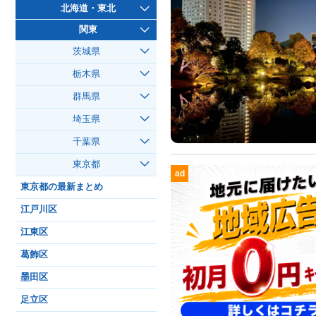
北海道・東北
関東
茨城県
栃木県
群馬県
埼玉県
千葉県
東京都
ad
東京都の最新まとめ
江戸川区
江東区
葛飾区
墨田区
足立区