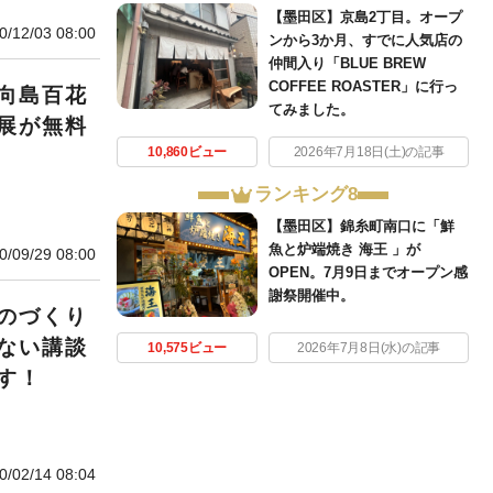
【墨田区】京島2丁目。オープ
0/12/03 08:00
ンから3か月、すでに人気店の
仲間入り「BLUE BREW
COFFEE ROASTER」に行っ
向島百花
てみました。
展が無料
10,860ビュー
2026年7月18日(土)の記事
ランキング8
【墨田区】錦糸町南口に「鮮
魚と炉端焼き 海王 」が
0/09/29 08:00
OPEN。7月9日までオープン感
謝祭開催中。
のづくり
ない講談
10,575ビュー
2026年7月8日(水)の記事
す！
0/02/14 08:04