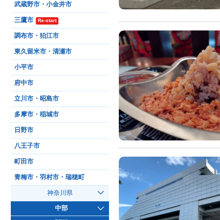
武蔵野市・小金井市
三鷹市
Re-start
調布市・狛江市
東久留米市・清瀬市
小平市
府中市
立川市・昭島市
多摩市・稲城市
日野市
八王子市
町田市
青梅市・羽村市・瑞穂町
神奈川県
中部