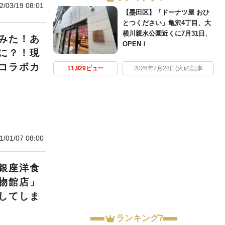
2/03/19 08:01
【墨田区】「ドーナツ屋 おひ
とつください」亀沢4丁目、大
横川親水公園近くに7月31日、
みた！あ
OPEN！
に？！現
コラボカ
11,929ビュー
2026年7月28日(火)の記事
1/01/07 08:00
銀座洋食
物館店」
してしま
ランキング7