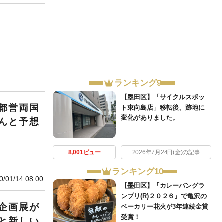
ランキング9
【墨田区】「サイクルスポッ
都営両国
ト東向島店」移転後、跡地に
変化がありました。
んと予想
8,001ビュー
2026年7月24日(金)の記事
ランキング10
0/01/14 08:00
【墨田区】『カレーパングラ
ンプリ(R)２０２６』で亀沢の
企画展が
ベーカリー花火が3年連続金賞
受賞！
と新しい