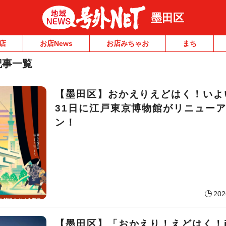
墨田区
店
お店News
お店みちゃお
まち
記事一覧
【墨田区】おかえりえどはく！いよ
31日に江戸東京博物館がリニュー
ン！
202
【墨田区】「おかえり！えどはく！i