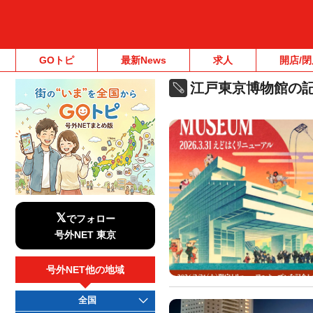
GOトピ
最新News
求人
開店/閉
江戸東京博物館の
𝕏
でフォロー
号外NET 東京
号外NET他の地域
全国