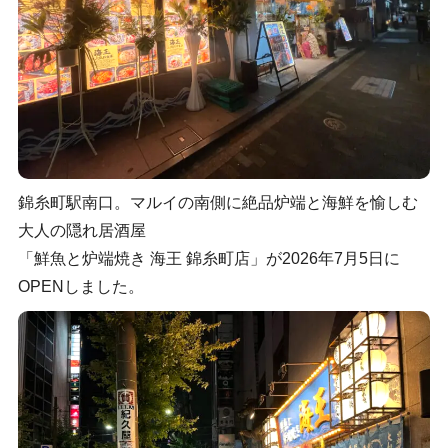
錦糸町駅南口。マルイの南側に絶品炉端と海鮮を愉しむ
大人の隠れ居酒屋
「鮮魚と炉端焼き 海王 錦糸町店」が2026年7月5日に
OPENしました。