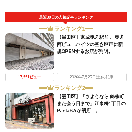
最近30日の人気記事ランキング
ランキング1
【墨田区】京成曳舟駅前 、曳舟
西ビューハイツの空き区画に新
規OPENするお店が判明。
17,551ビュー
2026年7月25日(土)の記事
ランキング2
【墨田区】「さようなら 錦糸町
また会う日まで」江東橋1丁目の
PastaBAが閉店…。