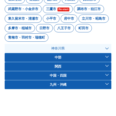
武蔵野市・小金井市
三鷹市
調布市・狛江市
Re-start
東久留米市・清瀬市
小平市
府中市
立川市・昭島市
多摩市・稲城市
日野市
八王子市
町田市
青梅市・羽村市・瑞穂町
神奈川県
中部
関西
中国・四国
九州・沖縄