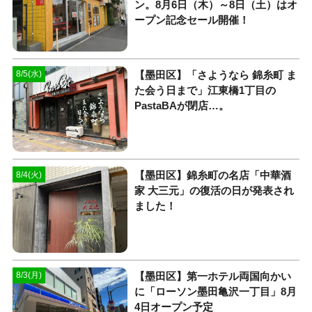
ン。8月6日（木）～8日（土）はオ
ープン記念セール開催！
【墨田区】「さようなら 錦糸町 ま
8/5(水)
た会う日まで」江東橋1丁目の
PastaBAが閉店…。
【墨田区】錦糸町の名店「中華酒
8/4(火)
家 大三元」の復活の日が発表され
ました！
【墨田区】第一ホテル両国向かい
8/3(月)
に「ローソン墨田亀沢一丁目」8月
4日オープン予定