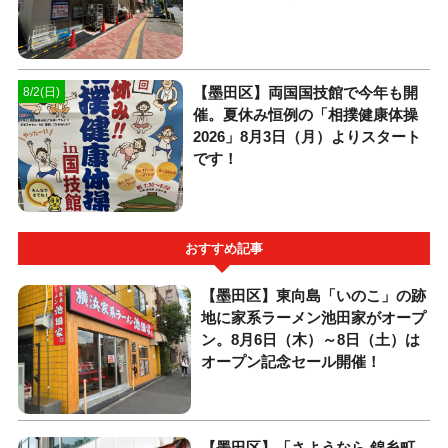
【墨田区】両国国技館で今年も開
8/2(日)
催。夏休み恒例の「相撲健康体操
2026」8月3日（月）よりスタート
です！
おすすめ記事
【墨田区】東向島「いのこ」の跡
地に家系ラーメン池田家がオープ
ン。8月6日（木）～8日（土）は
オープン記念セール開催！
【墨田区】「さようなら 錦糸町