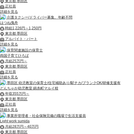
東京都 墨田区
正社員
詳細を見る
介護タクシー/ドライバー募集、年齢不問
はつね曳舟
時給1,226円～1,250円
東京都 墨田区
アルバイト・パート
詳細を見る
保育関連施設の保育士
両国子育てひろば
月給25万円～
東京都 墨田区
正社員
詳細を見る
墨田区 幼児教室の保育士/住宅補助あり/駅チカ/ブランクOK/研修支援有
どんちゃか幼児教室 錦糸町マルイ校
年収355万円～
東京都 墨田区
正社員
詳細を見る
事業所管理者・社会保険完備の職場で生活支援員
Light work sumida
月給28万円～40万円
東京都 墨田区