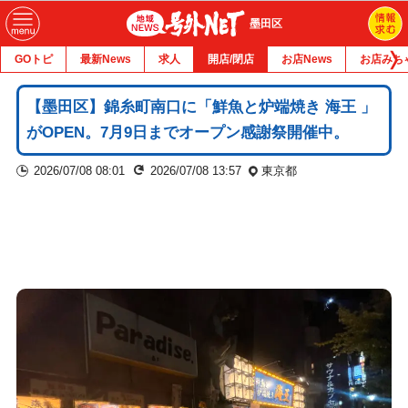
墨田区
GOトピ
最新News
求人
開店/閉店
お店News
お店みち
【墨田区】錦糸町南口に「鮮魚と炉端焼き 海王 」
がOPEN。7月9日までオープン感謝祭開催中。
2026/07/08 08:01
2026/07/08 13:57
東京都