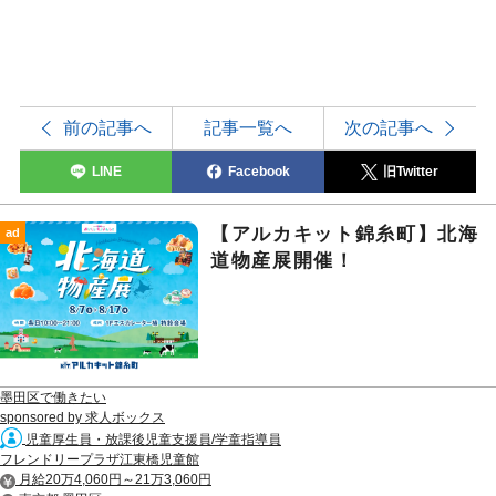
前の記事へ
記事一覧へ
次の記事へ
LINE
Facebook
旧Twitter
【アルカキット錦糸町】北海
ad
道物産展開催！
墨田区で働きたい
sponsored by 求人ボックス
児童厚生員・放課後児童支援員/学童指導員
フレンドリープラザ江東橋児童館
月給20万4,060円～21万3,060円