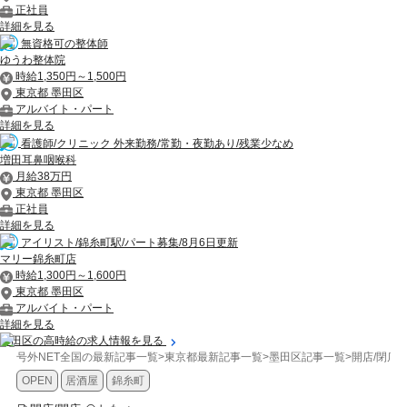
正社員
詳細を見る
無資格可の整体師
ゆうわ整体院
時給1,350円～1,500円
東京都 墨田区
アルバイト・パート
詳細を見る
看護師/クリニック 外来勤務/常勤・夜勤あり/残業少なめ
増田耳鼻咽喉科
月給38万円
東京都 墨田区
正社員
詳細を見る
アイリスト/錦糸町駅/パート募集/8月6日更新
マリー錦糸町店
時給1,300円～1,600円
東京都 墨田区
アルバイト・パート
詳細を見る
墨田区の高時給の求人情報を見る
号外NET全国の最新記事一覧
>
東京都最新記事一覧
>
墨田区記事一覧
>
開店/閉店
>
OPEN
居酒屋
錦糸町