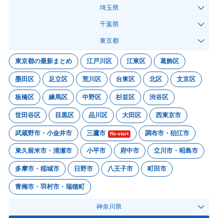
埼玉県
千葉県
東京都
東京都の最新まとめ
江戸川区
江東区
葛飾区
墨田区
足立区
荒川区
台東区
北区
文京区
板橋区
練馬区
中野区
杉並区
渋谷区
世田谷区
目黒区
品川区
大田区
西東京市
武蔵野市・小金井市
三鷹市
調布市・狛江市
Re-start
東久留米市・清瀬市
小平市
府中市
立川市・昭島市
多摩市・稲城市
日野市
八王子市
町田市
青梅市・羽村市・瑞穂町
神奈川県