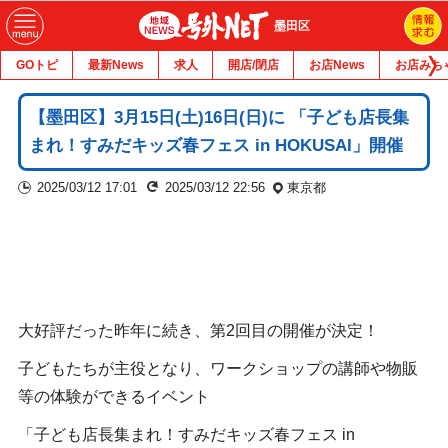
墨田区
GOトピ
最新News
求人
開店/閉店
お店News
お店みち
【墨田区】3月15日(土)16日(日)に 「子ども店長集
まれ！すみだキッズ春フェス in HOKUSAI」開催
2025/03/12 17:01
2025/03/12 22:56
東京都
大好評だった昨年に続き、第2回目の開催が決定！
子どもたちが主役となり、ワークショップの講師や物販
等の体験ができるイベント
「子ども店長集まれ！すみだキッズ春フェス in