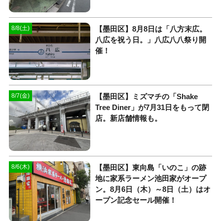
【墨田区】8月8日は「八方末広。
8/8(土)
八広を祝う日。」八広八八祭り開
催！
【墨田区】ミズマチの「Shake
8/7(金)
Tree Diner」が7月31日をもって閉
店。新店舗情報も。
【墨田区】東向島「いのこ」の跡
8/6(木)
地に家系ラーメン池田家がオープ
ン。8月6日（木）～8日（土）はオ
ープン記念セール開催！