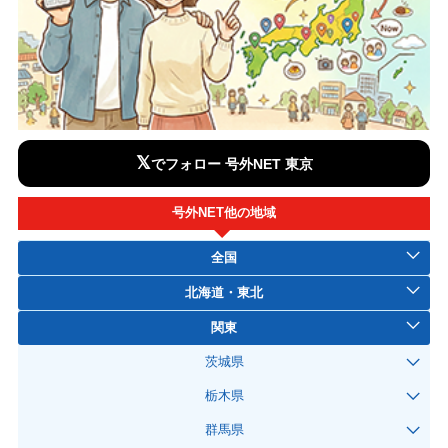
𝕏
でフォロー 号外NET 東京
号外NET他の地域
全国
北海道・東北
関東
茨城県
栃木県
群馬県