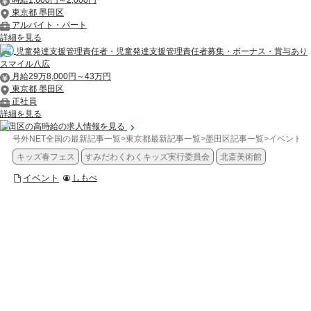
時給1,600円～2,000円
東京都 墨田区
アルバイト・パート
詳細を見る
児童発達支援管理責任者・児童発達支援管理責任者募集・ボーナス・賞与あり
スマイル八広
月給29万8,000円～43万円
東京都 墨田区
正社員
詳細を見る
墨田区の高時給の求人情報を見る
号外NET全国の最新記事一覧
>
東京都最新記事一覧
>
墨田区記事一覧
>
イベント
>
キッズ春フェス
すみだわくわくキッズ実行委員会
北斎美術館
イベント
しもべ