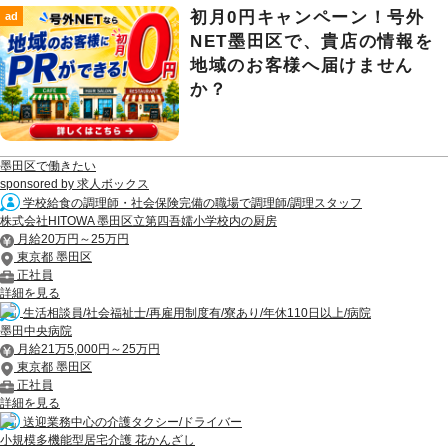
初月0円キャンペーン！号外
ad
NET墨田区で、貴店の情報を
地域のお客様へ届けません
か？
墨田区で働きたい
sponsored by 求人ボックス
学校給食の調理師・社会保険完備の職場で調理師/調理スタッフ
株式会社HITOWA 墨田区立第四吾嬬小学校内の厨房
月給20万円～25万円
東京都 墨田区
正社員
詳細を見る
生活相談員/社会福祉士/再雇用制度有/寮あり/年休110日以上/病院
墨田中央病院
月給21万5,000円～25万円
東京都 墨田区
正社員
詳細を見る
送迎業務中心の介護タクシー/ドライバー
小規模多機能型居宅介護 花かんざし