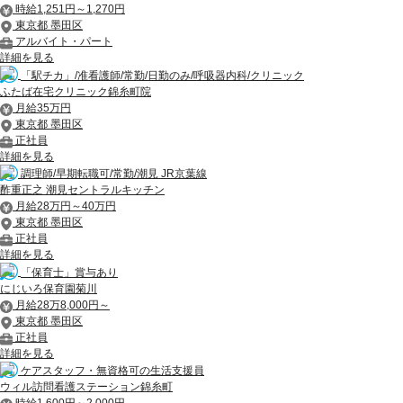
時給1,251円～1,270円
東京都 墨田区
アルバイト・パート
詳細を見る
「駅チカ」/准看護師/常勤/日勤のみ/呼吸器内科/クリニック
ふたば在宅クリニック錦糸町院
月給35万円
東京都 墨田区
正社員
詳細を見る
調理師/早期転職可/常勤/潮見 JR京葉線
酢重正之 潮見セントラルキッチン
月給28万円～40万円
東京都 墨田区
正社員
詳細を見る
「保育士」賞与あり
にじいろ保育園菊川
月給28万8,000円～
東京都 墨田区
正社員
詳細を見る
ケアスタッフ・無資格可の生活支援員
ウィル訪問看護ステーション錦糸町