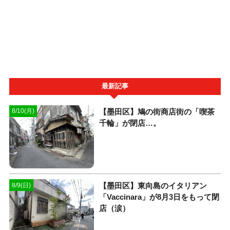
最新記事
【墨田区】鳩の街商店街の「喫茶
8/10(月)
千輪」が閉店…。
【墨田区】東向島のイタリアン
8/9(日)
「Vaccinara」が8月3日をもって閉
店（涙）