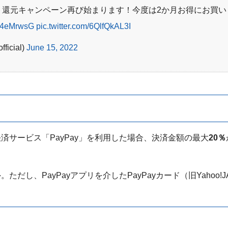
イント還元キャンペーン再び始まります！今度は2か月お得にお買
gzp4eMrwsG
pic.twitter.com/6QlfQkAL3I
icial)
June 15, 2022
済サービス「PayPay」を利用した場合、決済金額の最大
20％
だし、PayPayアプリを介したPayPayカード（旧Yahoo!J
。