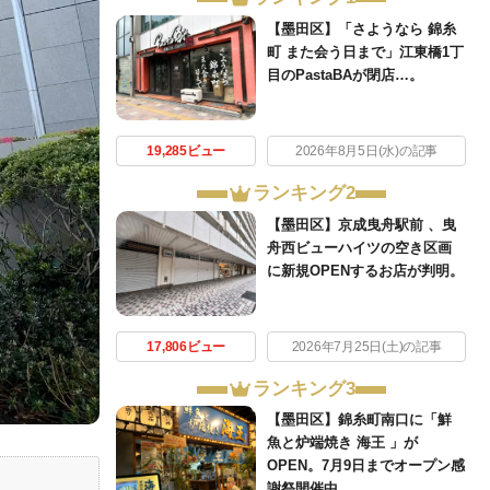
【墨田区】「さようなら 錦糸
町 また会う日まで」江東橋1丁
目のPastaBAが閉店…。
19,285ビュー
2026年8月5日(水)の記事
ランキング2
【墨田区】京成曳舟駅前 、曳
舟西ビューハイツの空き区画
に新規OPENするお店が判明。
17,806ビュー
2026年7月25日(土)の記事
ランキング3
【墨田区】錦糸町南口に「鮮
魚と炉端焼き 海王 」が
OPEN。7月9日までオープン感
謝祭開催中。