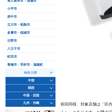
東久留米市・清瀬市
小平市
府中市
立川市・昭島市
多摩市・稲城市
日野市
八王子市
町田市
青梅市・羽村市・瑞穂町
神奈川県
中部
関西
中国・四国
九州・沖縄
前回同様、対象店舗は「区
く）」とあります。お隣の