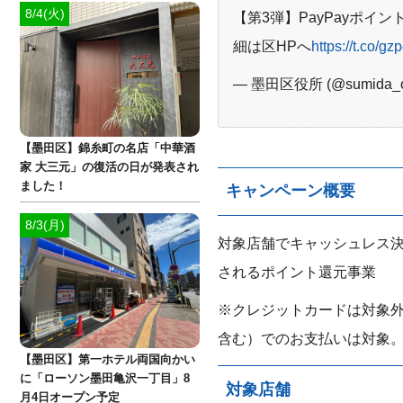
8/4(火)
【第3弾】PayPayポ
細は区HPへ
https://t.co/
— 墨田区役所 (@sumida_off
【墨田区】錦糸町の名店「中華酒
家 大三元」の復活の日が発表され
ました！
キャンペーン概要
8/3(月)
対象店舗でキャッシュレス決
されるポイント還元事業
※クレジットカードは対象外。た
含む）でのお支払いは対象
【墨田区】第一ホテル両国向かい
に「ローソン墨田亀沢一丁目」8
対象店舗
月4日オープン予定