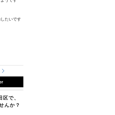
物したいです
er
田区で、
せんか？