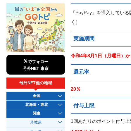
「PayPay」を導入して
く）
実施期間
令和4年8月1日（月曜日）か
𝕏
でフォロー
号外NET 東京
還元率
号外NET他の地域
20％
全国
北海道・東北
付与上限
関東
1回あたりのポイント付与上
茨城県