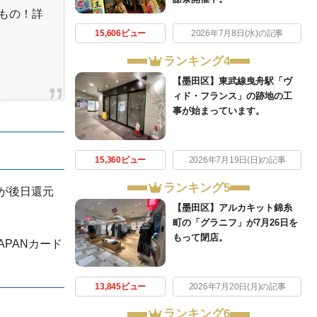
いもの！詳
15,606ビュー
2026年7月8日(水)の記事
ランキング4
【墨田区】東武線曳舟駅「ヴ
ィド・フランス」の跡地の工
事が始まっています。
15,360ビュー
2026年7月19日(日)の記事
ランキング5
が後日還元
【墨田区】アルカキット錦糸
町の「グラニフ」が7月26日を
もって閉店。
APANカード
13,845ビュー
2026年7月20日(月)の記事
ランキング6