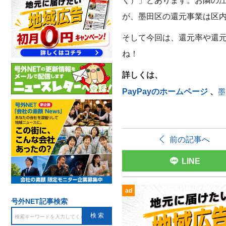
が、墨田区の還元事業は区
そして今回は、還元率や還
ね！
詳しくは、
PayPayのホームページ
、
墨
前の記事へ
LINE
ad
号外NET記事検索