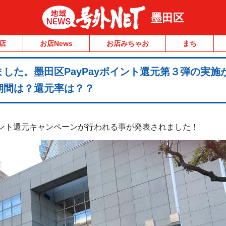
墨田区
店
お店News
お店みちゃお
まち
した。墨田区PayPayポイント還元第３弾の実施
期間は？還元率は？？
ポイント還元キャンペーンが行われる事が発表されました！