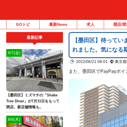
GOトピ
最新News
求人
開店/閉
最新記事
【墨田区】待っていま
れました。気になる
8/7(金)
2022/06/21 08:01
東京都
また、墨田区でPayPay
【墨田区】ミズマチの「Shake
Tree Diner」が7月31日をもって
閉店。新店舗情報も。
8/6(木)