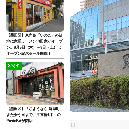
【墨田区】東向島「いのこ」の跡
地に家系ラーメン池田家がオープ
ン。8月6日（木）～8日（土）は
オープン記念セール開催！
8/5(水)
【墨田区】「さようなら 錦糸町
また会う日まで」江東橋1丁目の
PastaBAが閉店…。