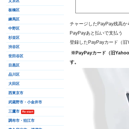
文京区
板橋区
練馬区
チャージしたPayPay残高
中野区
PayPayあと払いで支払う
杉並区
登録したPayPayカード（旧
渋谷区
※PayPayカード（旧Ya
世田谷区
す。
目黒区
品川区
大田区
西東京市
武蔵野市・小金井市
三鷹市
Re-start
調布市・狛江市