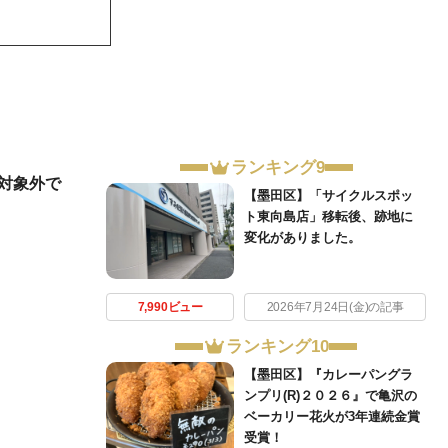
ランキング9
ン対象外で
【墨田区】「サイクルスポッ
ト東向島店」移転後、跡地に
変化がありました。
7,990ビュー
2026年7月24日(金)の記事
ランキング10
【墨田区】『カレーパングラ
ンプリ(R)２０２６』で亀沢の
ベーカリー花火が3年連続金賞
受賞！