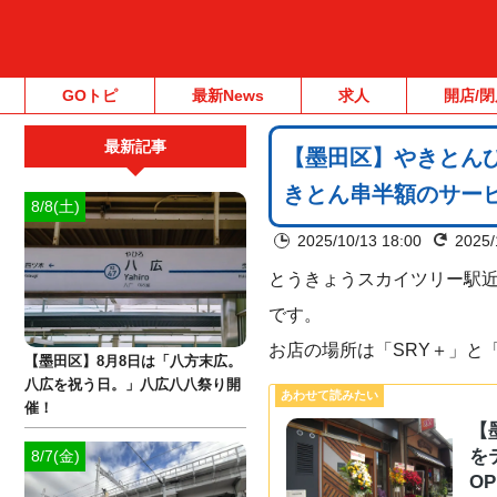
GOトピ
最新News
求人
開店/閉
最新記事
【墨田区】やきとんひ
きとん串半額のサー
8/8(土)
2025/10/13 18:00
2025/
とうきょうスカイツリー駅近
です。
お店の場所は「SRY＋」と
【墨田区】8月8日は「八方末広。
八広を祝う日。」八広八八祭り開
催！
【
を
8/7(金)
O