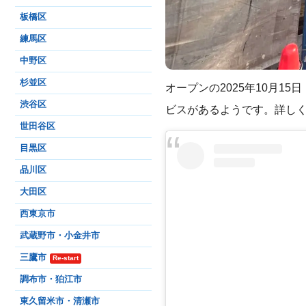
板橋区
練馬区
中野区
杉並区
オープンの2025年10月1
渋谷区
ビスがあるようです。詳しくは
世田谷区
目黒区
品川区
大田区
西東京市
武蔵野市・小金井市
三鷹市
Re-start
調布市・狛江市
東久留米市・清瀬市