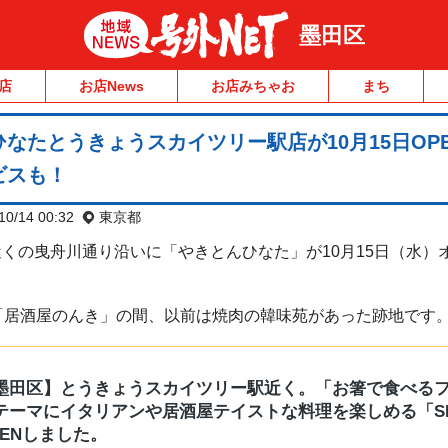
墨田区
店
お店News
お店みちゃお
まち
なたとうきょうスカイツリー駅店が10月15日OP
ビスも！
10/14 00:32
東京都
くの曳舟川通り沿いに「やきとんひなた」が10月15日（水）
「居酒屋のんき」の間、以前は焼肉の韓味苑があった跡地です
墨田区】とうきょうスカイツリー駅近く。「お箸で食べる
テーマにイタリアンや居酒屋テイストな料理を楽しめる「SR
PENしました。