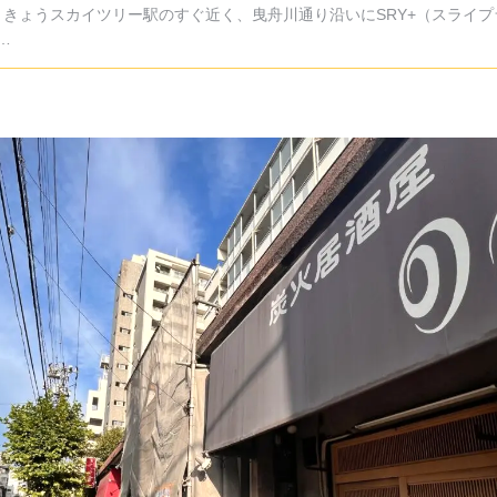
うきょうスカイツリー駅のすぐ近く、曳舟川通り沿いにSRY+（スライプ
…