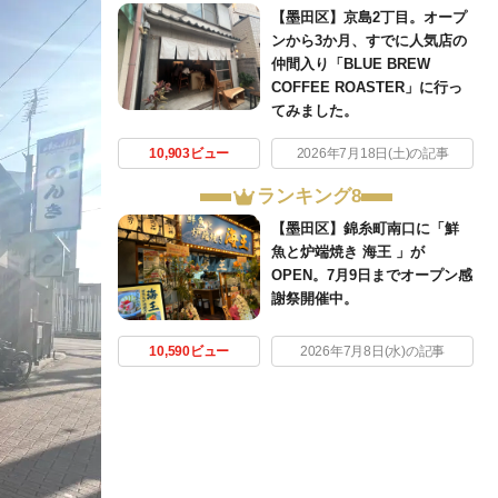
【墨田区】京島2丁目。オープ
ンから3か月、すでに人気店の
仲間入り「BLUE BREW
COFFEE ROASTER」に行っ
てみました。
10,903ビュー
2026年7月18日(土)の記事
ランキング8
【墨田区】錦糸町南口に「鮮
魚と炉端焼き 海王 」が
OPEN。7月9日までオープン感
謝祭開催中。
10,590ビュー
2026年7月8日(水)の記事