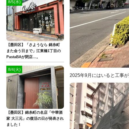
8/5(水)
【墨田区】「さようなら 錦糸町
また会う日まで」江東橋1丁目の
PastaBAが閉店…。
8/4(火)
2025年9月にはいると工事
【墨田区】錦糸町の名店「中華酒
家 大三元」の復活の日が発表され
ました！