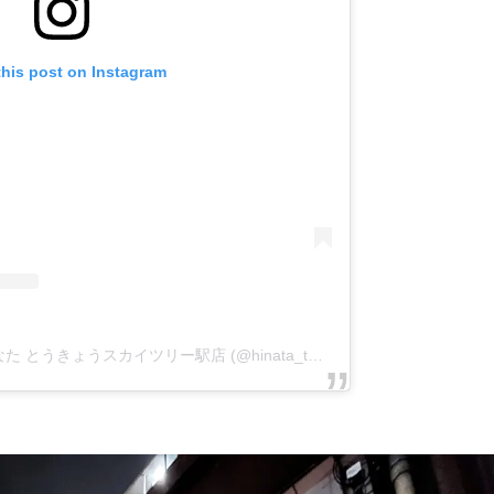
this post on Instagram
A post shared by やきとんひなた とうきょうスカイツリー駅店 (@hinata_tokyoskytree)