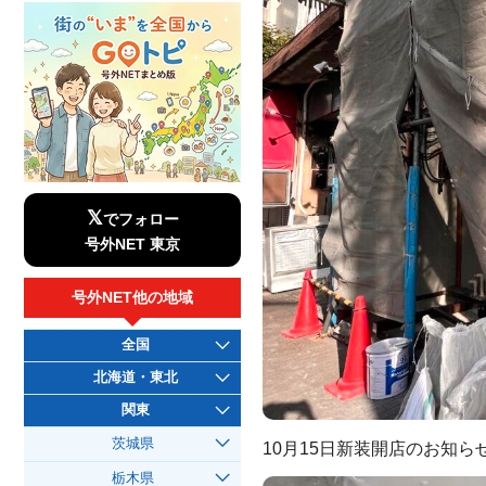
𝕏
でフォロー
号外NET 東京
号外NET他の地域
全国
北海道・東北
関東
茨城県
10月15日新装開店のお知
栃木県