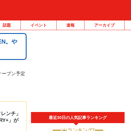
話題
イベント
速報
アーカイブ
EN。や
オープン予定
。
フレンチ」
最近30日の人気記事ランキング
Y+」が
ランキング1