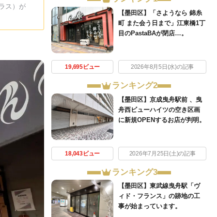
ラス）が
【墨田区】「さようなら 錦糸
町 また会う日まで」江東橋1丁
目のPastaBAが閉店…。
19,695ビュー
2026年8月5日(水)の記事
ランキング2
【墨田区】京成曳舟駅前 、曳
舟西ビューハイツの空き区画
に新規OPENするお店が判明。
18,043ビュー
2026年7月25日(土)の記事
ランキング3
【墨田区】東武線曳舟駅「ヴ
ィド・フランス」の跡地の工
事が始まっています。