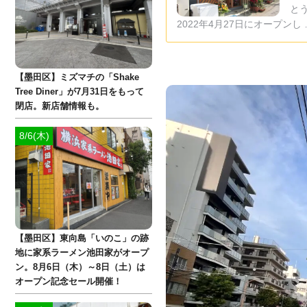
と
2022年4月27日にオープンし 
【墨田区】ミズマチの「Shake
Tree Diner」が7月31日をもって
閉店。新店舗情報も。
8/6(木)
【墨田区】東向島「いのこ」の跡
地に家系ラーメン池田家がオープ
ン。8月6日（木）～8日（土）は
オープン記念セール開催！