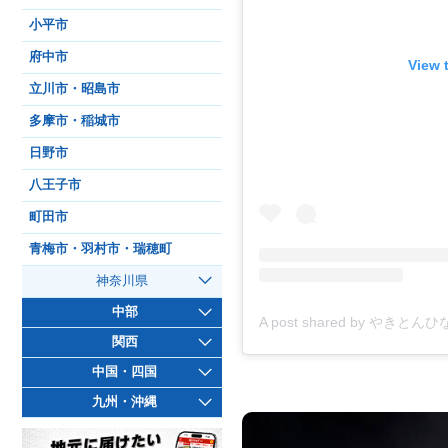
小平市
府中市
View 
立川市・昭島市
多摩市・稲城市
日野市
八王子市
町田市
青梅市・羽村市・瑞穂町
神奈川県
中部
関西
中国・四国
九州・沖縄