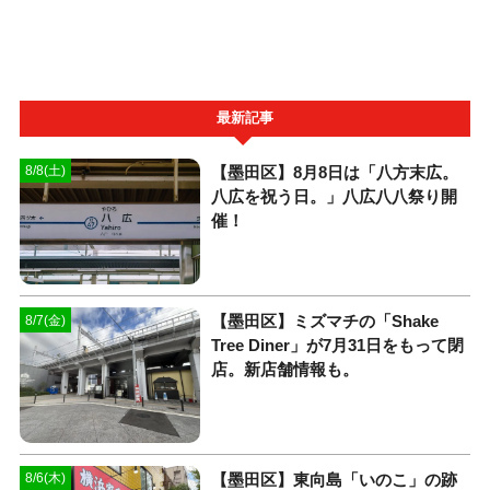
最新記事
【墨田区】8月8日は「八方末広。
8/8(土)
八広を祝う日。」八広八八祭り開
催！
【墨田区】ミズマチの「Shake
8/7(金)
Tree Diner」が7月31日をもって閉
店。新店舗情報も。
【墨田区】東向島「いのこ」の跡
8/6(木)