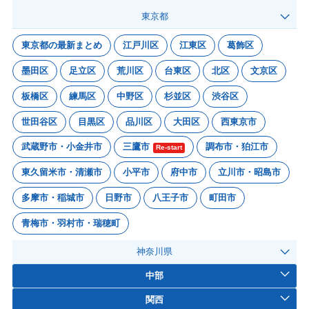
東京都
東京都の最新まとめ
江戸川区
江東区
葛飾区
墨田区
足立区
荒川区
台東区
北区
文京区
板橋区
練馬区
中野区
杉並区
渋谷区
世田谷区
目黒区
品川区
大田区
西東京市
武蔵野市・小金井市
三鷹市
調布市・狛江市
Re-start
東久留米市・清瀬市
小平市
府中市
立川市・昭島市
多摩市・稲城市
日野市
八王子市
町田市
青梅市・羽村市・瑞穂町
神奈川県
中部
関西