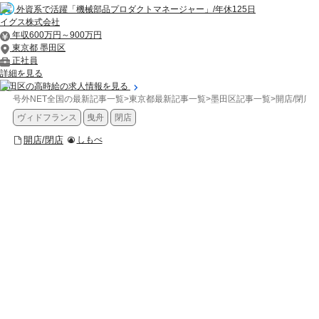
外資系で活躍「機械部品プロダクトマネージャー」/年休125日
イグス株式会社
年収600万円～900万円
東京都 墨田区
正社員
詳細を見る
墨田区の高時給の求人情報を見る
号外NET全国の最新記事一覧
>
東京都最新記事一覧
>
墨田区記事一覧
>
開店/閉店
>
ヴィドフランス
曳舟
閉店
開店/閉店
しもべ