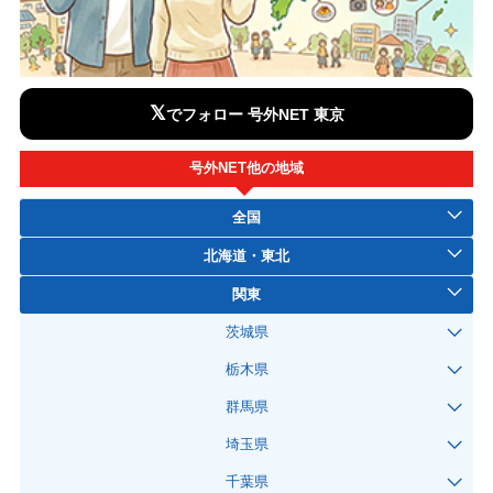
𝕏
でフォロー 号外NET 東京
号外NET他の地域
全国
北海道・東北
関東
茨城県
栃木県
群馬県
埼玉県
千葉県