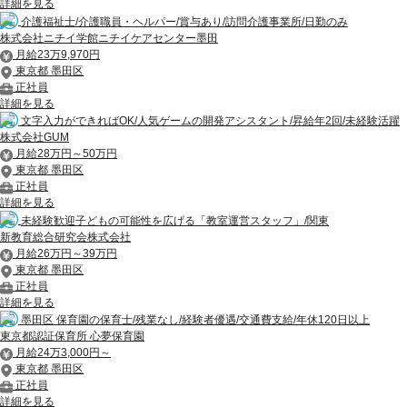
詳細を見る
介護福祉士/介護職員・ヘルパー/賞与あり/訪問介護事業所/日勤のみ
株式会社ニチイ学館ニチイケアセンター墨田
月給23万9,970円
東京都 墨田区
正社員
詳細を見る
文字入力ができればOK/人気ゲームの開発アシスタント/昇給年2回/未経験活躍
株式会社GUM
月給28万円～50万円
東京都 墨田区
正社員
詳細を見る
未経験歓迎子どもの可能性を広げる「教室運営スタッフ」/関東
新教育総合研究会株式会社
月給26万円～39万円
東京都 墨田区
正社員
詳細を見る
墨田区 保育園の保育士/残業なし/経験者優遇/交通費支給/年休120日以上
東京都認証保育所 心夢保育園
月給24万3,000円～
東京都 墨田区
正社員
詳細を見る