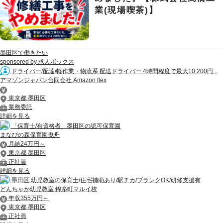
業(現場喫茶)】
墨田区で働きたい
sponsored by 求人ボックス
ドライバー/配達/軽作業・物流系 配送ドライバー 4時間程度で最大10 200円...
アマゾンジャパン合同会社 Amazon flex
東京都 墨田区
業務委託
詳細を見る
「保育士/有資格者」墨田区の認可保育園
まなびの森保育園曳舟
月給24万円～
東京都 墨田区
正社員
詳細を見る
墨田区 幼児教室の保育士/住宅補助あり/駅チカ/ブランクOK/研修支援有
どんちゃか幼児教室 錦糸町マルイ校
年収355万円～
東京都 墨田区
正社員