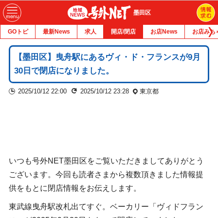
墨田区
GOトピ
最新News
求人
開店/閉店
お店News
お店みち
【墨田区】曳舟駅にあるヴィ・ド・フランスが9月
30日で閉店になりました。
2025/10/12 22:00
2025/10/12 23:28
東京都
いつも号外NET墨田区をご覧いただきましてありがとう
ございます。今回も読者さまから複数頂きました情報提
供をもとに閉店情報をお伝えします。
東武線曳舟駅改札出てすぐ。ベーカリー「ヴィドフラン