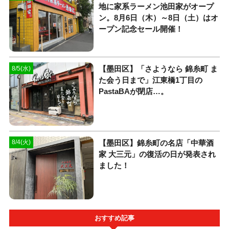
地に家系ラーメン池田家がオープ
ン。8月6日（木）～8日（土）はオ
ープン記念セール開催！
【墨田区】「さようなら 錦糸町 ま
8/5(水)
た会う日まで」江東橋1丁目の
PastaBAが閉店…。
【墨田区】錦糸町の名店「中華酒
8/4(火)
家 大三元」の復活の日が発表され
ました！
おすすめ記事