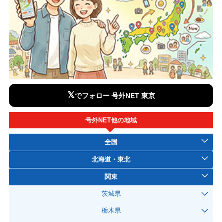
𝕏
でフォロー 号外NET 東京
号外NET他の地域
全国
北海道・東北
関東
茨城県
栃木県