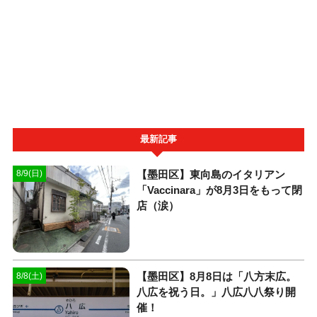
最新記事
【墨田区】東向島のイタリアン
8/9(日)
「Vaccinara」が8月3日をもって閉
店（涙）
【墨田区】8月8日は「八方末広。
8/8(土)
八広を祝う日。」八広八八祭り開
催！