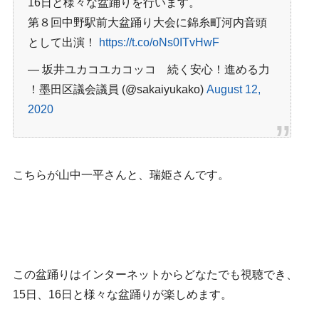
16日と様々な盆踊りを行います。
第８回中野駅前大盆踊り大会に錦糸町河内音頭
として出演！
https://t.co/oNs0ITvHwF
— 坂井ユカコ
ユカコッコ 続く安心！進める力
！墨田区議会議員 (@sakaiyukako)
August 12,
2020
こちらが山中一平さんと、瑞姫さんです。
この盆踊りはインターネットからどなたでも視聴でき、
15日、16日と様々な盆踊りが楽しめます。