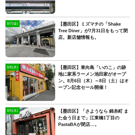
【墨田区】ミズマチの「Shake
8/7(金)
Tree Diner」が7月31日をもって閉
店。新店舗情報も。
【墨田区】東向島「いのこ」の跡
8/6(木)
地に家系ラーメン池田家がオープ
ン。8月6日（木）～8日（土）はオ
ープン記念セール開催！
【墨田区】「さようなら 錦糸町 ま
8/5(水)
た会う日まで」江東橋1丁目の
PastaBAが閉店…。