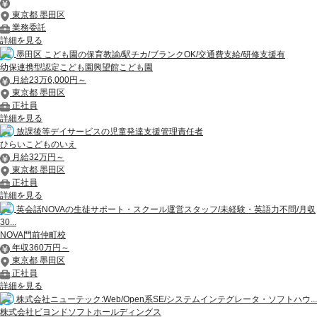
東京都 墨田区
業務委託
詳細を見る
墨田区 こども園の保育教諭/駅チカ/ブランクOK/交通費支給/研修支援有
幼保連携型認定こども園興望館こども園
月給23万6,000円～
東京都 墨田区
正社員
詳細を見る
放課後等デイサービスの児童発達支援管理責任者
ひらいこどものいえ
月給32万円～
東京都 墨田区
正社員
詳細を見る
英会話NOVAの生徒サポート・スクール運営スタッフ/未経験・英語力不問/月収
30...
NOVA門前仲町校
年収360万円～
東京都 墨田区
正社員
詳細を見る
株式会社ニューテック:Web/Open系SE/システムインテグレータ・ソフトハウ...
株式会社ビヨンドソフトホールディングス