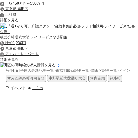
年収450万円～550万円
東京都 墨田区
正社員
詳細を見る
「週1から可」介護タクシー/自動車免許必須/シフト相談可/デイサービス/社会
保障...
株式会社我喜大笑/デイサービス夢楽駒形
時給1,230円
東京都 墨田区
アルバイト・パート
詳細を見る
墨田区の高時給の求人情報を見る
号外NET全国の最新記事一覧
>
東京都最新記事一覧
>
墨田区記事一覧
>
イベント
>
すみだ錦糸町河内音頭
中野駅前大盆踊り大会
河内音頭
錦糸町
イベント
しもべ