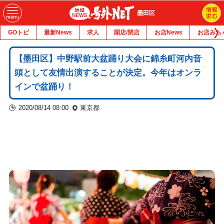
墨田区
GOトピ
最新News
求人
開店/閉店
お店News
お店みち
【墨田区】中野駅前大盆踊り大会に錦糸町河内音
頭として友情出演することが決定。今年はオンラ
インで盆踊り！
2020/08/14 08:00
東京都