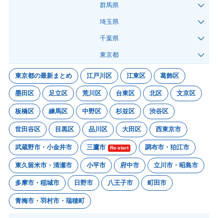
群馬県
埼玉県
千葉県
東京都
東京都の最新まとめ
江戸川区
江東区
葛飾区
墨田区
足立区
荒川区
台東区
北区
文京区
板橋区
練馬区
中野区
杉並区
渋谷区
世田谷区
目黒区
品川区
大田区
西東京市
武蔵野市・小金井市
三鷹市
調布市・狛江市
Re-start
東久留米市・清瀬市
小平市
府中市
立川市・昭島市
多摩市・稲城市
日野市
八王子市
町田市
青梅市・羽村市・瑞穂町