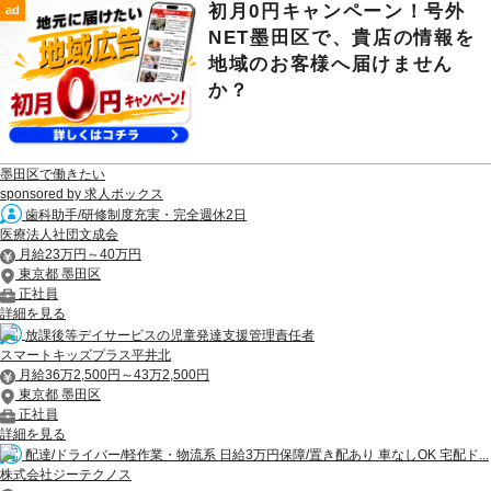
初月0円キャンペーン！号外
ad
NET墨田区で、貴店の情報を
地域のお客様へ届けません
か？
墨田区で働きたい
sponsored by 求人ボックス
歯科助手/研修制度充実・完全週休2日
医療法人社団文成会
月給23万円～40万円
東京都 墨田区
正社員
詳細を見る
放課後等デイサービスの児童発達支援管理責任者
スマートキッズプラス平井北
月給36万2,500円～43万2,500円
東京都 墨田区
正社員
詳細を見る
配達/ドライバー/軽作業・物流系 日給3万円保障/置き配あり 車なしOK 宅配ド...
株式会社ジーテクノス