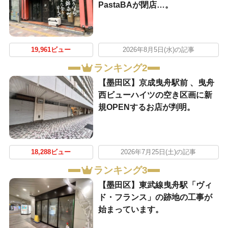
PastaBAが閉店…。
19,961ビュー
2026年8月5日(水)の記事
ランキング2
【墨田区】京成曳舟駅前 、曳舟
西ビューハイツの空き区画に新
規OPENするお店が判明。
18,288ビュー
2026年7月25日(土)の記事
ランキング3
【墨田区】東武線曳舟駅「ヴィ
ド・フランス」の跡地の工事が
始まっています。