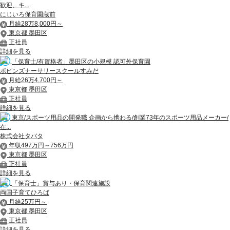
歓迎、キ...
にじいろ保育園蔵前
月給28万8,000円～
東京都 墨田区
正社員
詳細を見る
「保育士/有資格者」墨田区の小規模 認可外保育園
ポピンズナーサリースクールすみだ
月給26万4,700円～
東京都 墨田区
正社員
詳細を見る
東京/スポーツ用品の開発職 企画から携わる/創業73年のスポーツ用品メーカー/
在...
株式会社タバタ
年収497万円～756万円
東京都 墨田区
正社員
詳細を見る
「保育士」賞与あり・保育関連施設
両国子育てひろば
月給25万円～
東京都 墨田区
正社員
詳細を見る