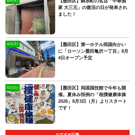
【墨田区】錦糸町の名店「中華酒
8/4(火)
家 大三元」の復活の日が発表され
ました！
【墨田区】第一ホテル両国向かい
8/3(月)
に「ローソン墨田亀沢一丁目」8月
4日オープン予定
【墨田区】両国国技館で今年も開
8/2(日)
催。夏休み恒例の「相撲健康体操
2026」8月3日（月）よりスタート
です！
おすすめ記事