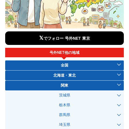
𝕏
でフォロー 号外NET 東京
号外NET他の地域
全国
北海道・東北
関東
茨城県
栃木県
群馬県
埼玉県