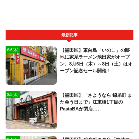
最新記事
【墨田区】東向島「いのこ」の跡
8/6(木)
地に家系ラーメン池田家がオープ
ン。8月6日（木）～8日（土）はオ
ープン記念セール開催！
【墨田区】「さようなら 錦糸町 ま
8/5(水)
た会う日まで」江東橋1丁目の
PastaBAが閉店…。