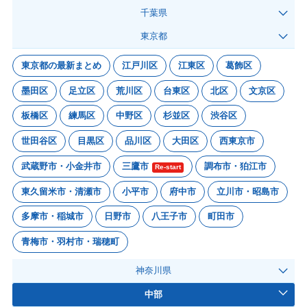
千葉県
東京都
東京都の最新まとめ
江戸川区
江東区
葛飾区
墨田区
足立区
荒川区
台東区
北区
文京区
板橋区
練馬区
中野区
杉並区
渋谷区
世田谷区
目黒区
品川区
大田区
西東京市
武蔵野市・小金井市
三鷹市
調布市・狛江市
Re-start
東久留米市・清瀬市
小平市
府中市
立川市・昭島市
多摩市・稲城市
日野市
八王子市
町田市
青梅市・羽村市・瑞穂町
神奈川県
中部