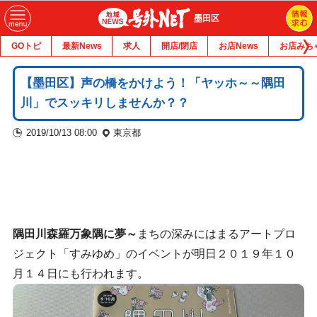
墨田区
GOトピ
最新News
求人
開店/閉店
お店News
お店みち
【墨田区】声の橋をかけよう！「ヤッホ～～隅田
川」でスッキリしませんか？？
2019/10/13 08:00
東京都
隅田川森羅万象隅に夢～
まちの深みにはまるアートプロ
ジェクト「すみゆめ」のイベントが明日２０１９年１０
月１４日にも行われます。