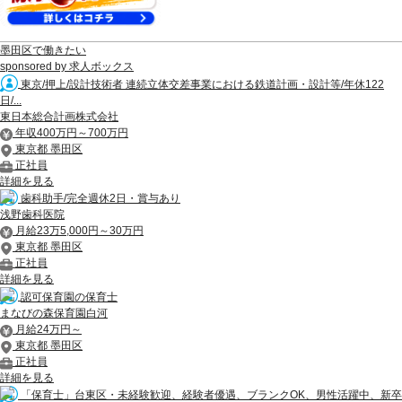
墨田区で働きたい
sponsored by 求人ボックス
東京/押上/設計技術者 連続立体交差事業における鉄道計画・設計等/年休122
日/...
東日本総合計画株式会社
年収400万円～700万円
東京都 墨田区
正社員
詳細を見る
歯科助手/完全週休2日・賞与あり
浅野歯科医院
月給23万5,000円～30万円
東京都 墨田区
正社員
詳細を見る
認可保育園の保育士
まなびの森保育園白河
月給24万円～
東京都 墨田区
正社員
詳細を見る
「保育士」台東区・未経験歓迎、経験者優遇、ブランクOK、男性活躍中、新卒