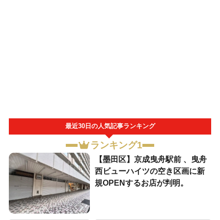
最近30日の人気記事ランキング
ランキング1
【墨田区】京成曳舟駅前 、曳舟
西ビューハイツの空き区画に新
規OPENするお店が判明。