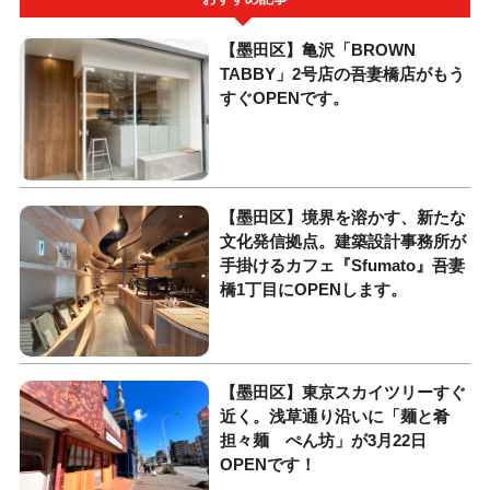
【墨田区】亀沢「BROWN
TABBY」2号店の吾妻橋店がもう
すぐOPENです。
【墨田区】境界を溶かす、新たな
文化発信拠点。建築設計事務所が
手掛けるカフェ『Sfumato』吾妻
橋1丁目にOPENします。
【墨田区】東京スカイツリーすぐ
近く。浅草通り沿いに「麺と肴
担々麺 ぺん坊」が3月22日
OPENです！