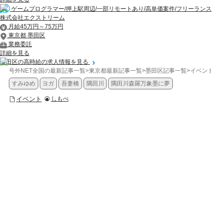
ゲームプログラマー/押上駅周辺/一部リモートあり/高単価案件/フリーランス
株式会社エクストリーム
月給45万円～75万円
東京都 墨田区
業務委託
詳細を見る
墨田区の高時給の求人情報を見る
号外NET全国の最新記事一覧
>
東京都最新記事一覧
>
墨田区記事一覧
>
イベント
>
すみゆめ
ヨガ
吾妻橋
隅田川
隅田川森羅万象墨に夢
イベント
しもべ