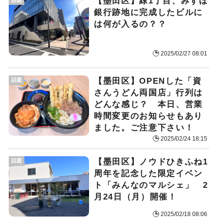
【墨田区】緑1丁目、みずほ
銀行跡地に完成したビルに
は何が入るの？？
2025/02/27 08:01
【墨田区】OPENした「資
話題
さんうどん両国店」行列は
どんな感じ？ 本日、営業
時間変更のお知らせもあり
ました。ご注意下さい！
2025/02/24 18:15
【墨田区】ノウドひきふね1
話題
周年を記念した限定イベン
ト「みんなのマルシェ」 2
月24日（月）開催！
2025/02/18 08:06