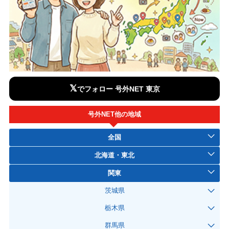
𝕏
でフォロー 号外NET 東京
号外NET他の地域
全国
北海道・東北
関東
茨城県
栃木県
群馬県