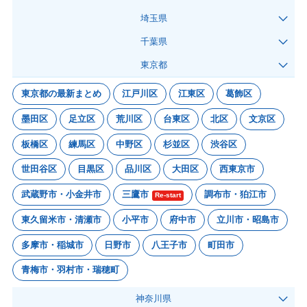
埼玉県
千葉県
東京都
東京都の最新まとめ
江戸川区
江東区
葛飾区
墨田区
足立区
荒川区
台東区
北区
文京区
板橋区
練馬区
中野区
杉並区
渋谷区
世田谷区
目黒区
品川区
大田区
西東京市
武蔵野市・小金井市
三鷹市
調布市・狛江市
Re-start
東久留米市・清瀬市
小平市
府中市
立川市・昭島市
多摩市・稲城市
日野市
八王子市
町田市
青梅市・羽村市・瑞穂町
神奈川県