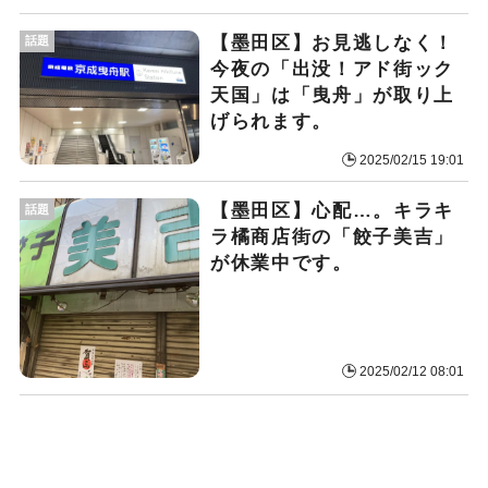
【墨田区】お見逃しなく！
話題
今夜の「出没！アド街ック
天国」は「曳舟」が取り上
げられます。
2025/02/15 19:01
【墨田区】心配…。キラキ
話題
ラ橘商店街の「餃子美吉」
が休業中です。
2025/02/12 08:01