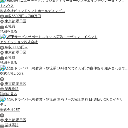
株式会社ニューテック:プロジェクトリーダー/システムインテグレータ・ソフ
トハウス
株式会社ビヨンドソフトホールディングス
年収550万円～700万円
東京都 墨田区
正社員
詳細を見る
WEBサービスサポートスタッフ/広告・デザイン・イベント
アクイジション株式会社
年収300万円～
東京都 墨田区
正社員
詳細を見る
配達/ドライバー/軽作業・物流系 16時までで2 3万円の案件あり 組み合わせで...
株式会社Licora
東京都 墨田区
業務委託
詳細を見る
配達/ドライバー/軽作業・物流系 車両リース完全無料 日·週払いOK ロイヤリ
テ...
株式会社JET
東京都 墨田区
業務委託