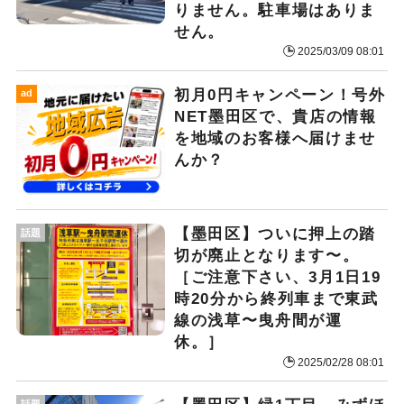
りません。駐車場はありま
せん。
2025/03/09 08:01
初月0円キャンペーン！号外
ad
NET墨田区で、貴店の情報
を地域のお客様へ届けませ
んか？
【墨田区】ついに押上の踏
話題
切が廃止となります〜。
［ご注意下さい、3月1日19
時20分から終列車まで東武
線の浅草〜曳舟間が運
休。］
2025/02/28 08:01
話題