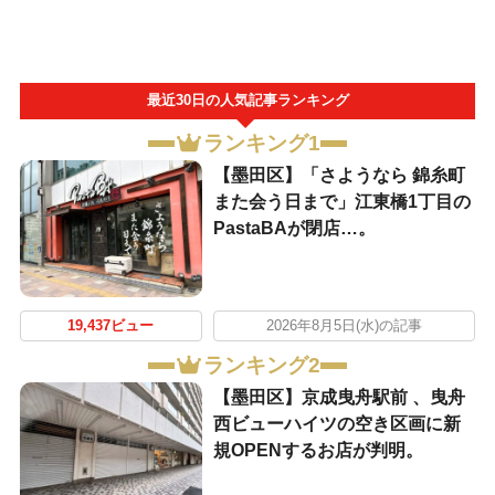
最近30日の人気記事ランキング
ランキング1
【墨田区】「さようなら 錦糸町
また会う日まで」江東橋1丁目の
PastaBAが閉店…。
19,437ビュー
2026年8月5日(水)の記事
ランキング2
【墨田区】京成曳舟駅前 、曳舟
西ビューハイツの空き区画に新
規OPENするお店が判明。