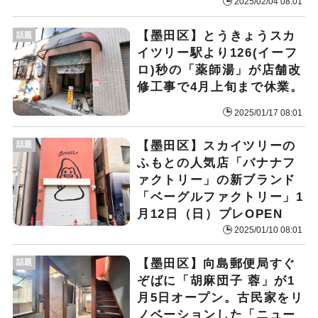
2025/02/04 08:01
【墨田区】とうきょうスカ
話題
イツリー駅より126(イーフ
ロ)秒の「薬師湯」が店舗改
修工事で4月上旬まで休業。
2025/01/17 08:01
【墨田区】スカイツリーの
話題
ふもとの人気店「バナナフ
ァクトリー」の新ブランド
「ベーグルファクトリー」1
月12日（日）プレOPEN
2025/01/10 08:01
【墨田区】向島郵便局すぐ
話題
ぞばに「胡麻団子 蓉」が1
月5日オープン。古民家をリ
ノベーションした「ニュー