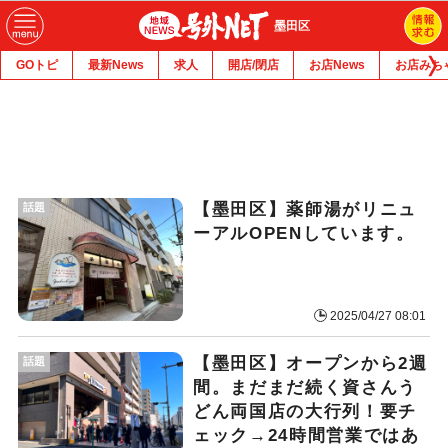
墨田区
GOトピ
最新News
求人
開店/閉店
お店News
お店みち
【墨田区】薬師湯がリニュ
話題
ーアルOPENしています。
2025/04/27 08:01
【墨田区】オープンから2週
話題
間。まだまだ続く資さんう
どん両国店の大行列！要チ
ェック→24時間営業ではあ