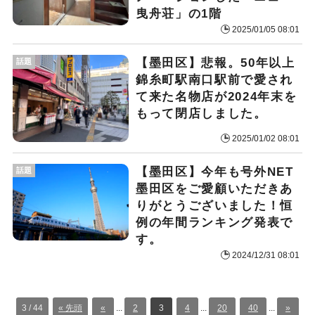
曳舟荘」の1階
2025/01/05 08:01
【墨田区】悲報。50年以上
話題
錦糸町駅南口駅前で愛され
て来た名物店が2024年末を
もって閉店しました。
2025/01/02 08:01
【墨田区】今年も号外NET
話題
墨田区をご愛顧いただきあ
りがとうございました！恒
例の年間ランキング発表で
す。
2024/12/31 08:01
3 / 44
« 先頭
«
...
2
3
4
...
20
40
...
»