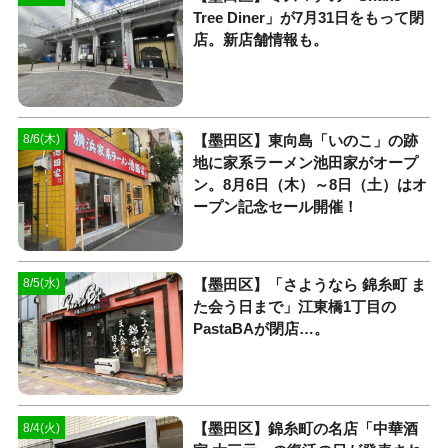
Tree Diner」が7月31日をもって閉
店。新店舗情報も。
【墨田区】東向島「いのこ」の跡
8/6(木)
地に家系ラーメン池田家がオープ
ン。8月6日（木）～8日（土）はオ
ープン記念セール開催！
【墨田区】「さようなら 錦糸町 ま
8/5(水)
た会う日まで」江東橋1丁目の
PastaBAが閉店…。
【墨田区】錦糸町の名店「中華酒
8/4(火)