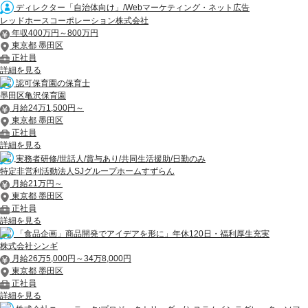
ディレクター「自治体向け」/Webマーケティング・ネット広告
レッドホースコーポレーション株式会社
年収400万円～800万円
東京都 墨田区
正社員
詳細を見る
認可保育園の保育士
墨田区亀沢保育園
月給24万1,500円～
東京都 墨田区
正社員
詳細を見る
実務者研修/世話人/賞与あり/共同生活援助/日勤のみ
特定非営利活動法人SJグループホームすずらん
月給21万円～
東京都 墨田区
正社員
詳細を見る
「食品企画」商品開発でアイデアを形に」年休120日・福利厚生充実
株式会社シンギ
月給26万5,000円～34万8,000円
東京都 墨田区
正社員
詳細を見る