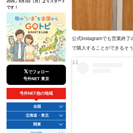
2026」8月3日（月）よりスタート
です！
公式Instagramでも営
で購入することができるそ
𝕏
でフォロー
号外NET 東京
号外NET他の地域
全国
北海道・東北
関東