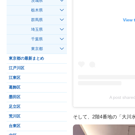
茨城県
栃木県
View 
群馬県
埼玉県
千葉県
東京都
東京都の最新まとめ
江戸川区
江東区
葛飾区
A post sha
墨田区
足立区
そして、2階4番地の「大川
荒川区
台東区