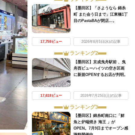
【墨田区】「さようなら 錦糸
町 また会う日まで」江東橋1丁
目のPastaBAが閉店…。
17,759ビュー
2026年8月5日(水)の記事
ランキング2
【墨田区】京成曳舟駅前 、曳
舟西ビューハイツの空き区画
に新規OPENするお店が判明。
17,618ビュー
2026年7月25日(土)の記事
ランキング3
【墨田区】錦糸町南口に「鮮
魚と炉端焼き 海王 」が
OPEN。7月9日までオープン感
謝祭開催中。