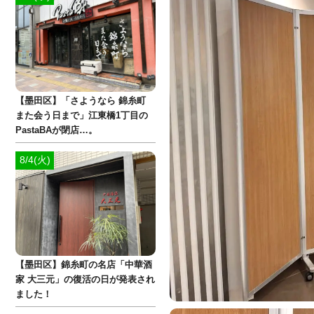
【墨田区】「さようなら 錦糸町
また会う日まで」江東橋1丁目の
PastaBAが閉店…。
8/4(火)
【墨田区】錦糸町の名店「中華酒
家 大三元」の復活の日が発表され
ました！