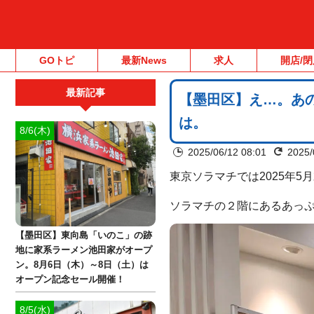
GOトピ
最新News
求人
開店/閉
最新記事
【墨田区】え…。あの
は。
8/6(木)
2025/06/12 08:01
2025/
東京ソラマチでは2025年5
ソラマチの２階にあるあっ
【墨田区】東向島「いのこ」の跡
地に家系ラーメン池田家がオープ
ン。8月6日（木）～8日（土）は
オープン記念セール開催！
8/5(水)