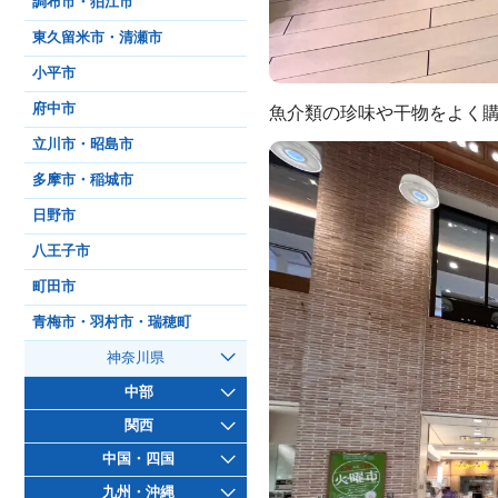
調布市・狛江市
東久留米市・清瀬市
小平市
府中市
魚介類の珍味や干物をよく
立川市・昭島市
多摩市・稲城市
日野市
八王子市
町田市
青梅市・羽村市・瑞穂町
神奈川県
中部
関西
中国・四国
九州・沖縄