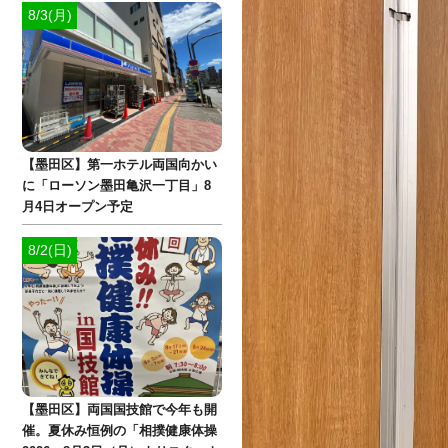
8/3(月)
【墨田区】第一ホテル両国向かい
に「ローソン墨田亀沢一丁目」8
月4日オープン予定
8/2(日)
【墨田区】両国国技館で今年も開
催。夏休み恒例の「相撲健康体操