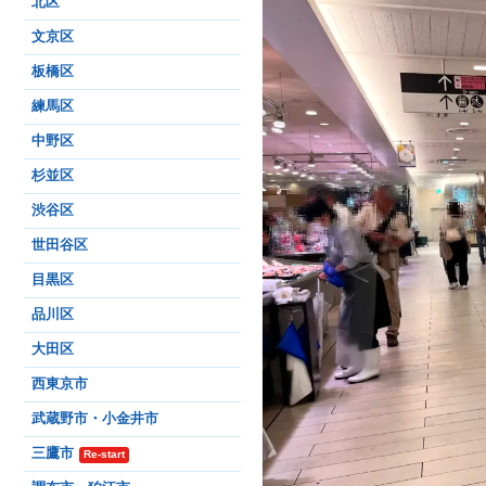
北区
文京区
板橋区
練馬区
中野区
杉並区
渋谷区
世田谷区
目黒区
品川区
大田区
西東京市
武蔵野市・小金井市
三鷹市
Re-start