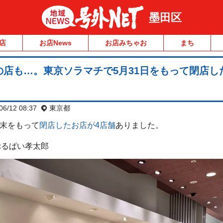
墨田区
店
お店News
お店みちゃお
まち
店も…。東京ソラマチで5月31日をもって閉店し
06/12 08:37
東京都
月末をもって
閉店したお店が4店舗
ありました。
ぷるぱい孝太郎