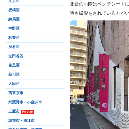
文京区
北斎のお隣はベンチシート
板橋区
時も撮影をされている方が
練馬区
中野区
杉並区
渋谷区
世田谷区
目黒区
品川区
大田区
西東京市
武蔵野市・小金井市
三鷹市
Re-start
調布市・狛江市