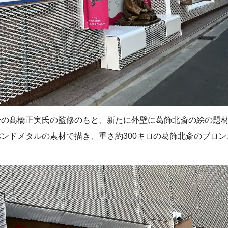
身の髙橋正実氏の監修のもと、新たに外壁に葛飾北斎の絵の題
ンドメタルの素材で描き、重さ約300キロの葛飾北斎のブロン