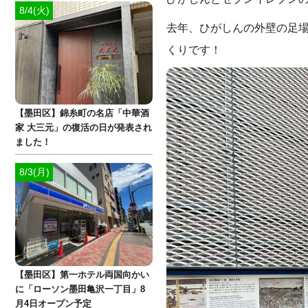
8/4(火)
去年、ひがしんの外壁の足
くりです！
【墨田区】錦糸町の名店「中華酒
家 大三元」の復活の日が発表され
ました！
8/3(月)
【墨田区】第一ホテル両国向かい
に「ローソン墨田亀沢一丁目」8
月4日オープン予定