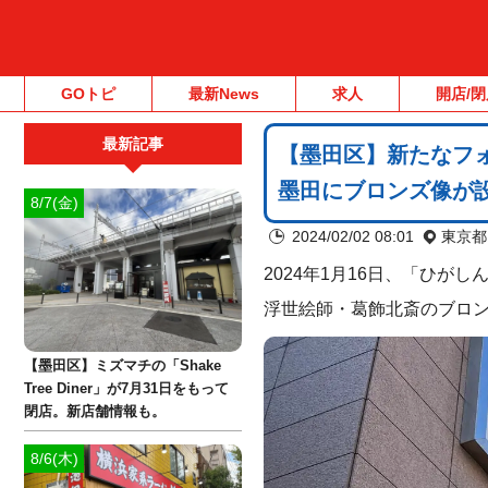
GOトピ
最新News
求人
開店/閉
最新記事
【墨田区】新たなフ
墨田にブロンズ像が
8/7(金)
2024/02/02 08:01
東京都
2024年1月16日、「ひ
浮世絵師・葛飾北斎のブロ
【墨田区】ミズマチの「Shake
Tree Diner」が7月31日をもって
閉店。新店舗情報も。
8/6(木)