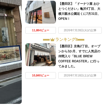
【墨田区】「ドーナツ屋 おひ
とつください」亀沢4丁目、大
横川親水公園近くに7月31日、
OPEN！
11,884ビュー
2026年7月28日(火)の記事
ランキング8
【墨田区】京島2丁目。オープ
ンから3か月、すでに人気店の
仲間入り「BLUE BREW
COFFEE ROASTER」に行っ
てみました。
10,840ビュー
2026年7月18日(土)の記事