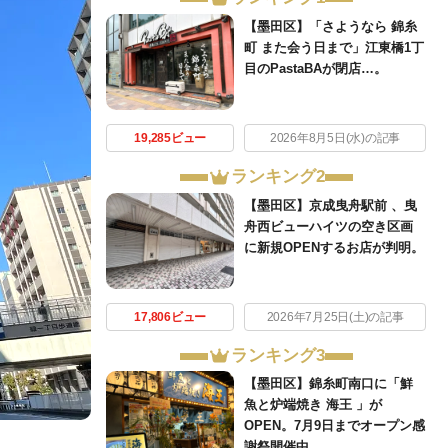
【墨田区】「さようなら 錦糸
町 また会う日まで」江東橋1丁
目のPastaBAが閉店…。
19,285ビュー
2026年8月5日(水)の記事
ランキング2
【墨田区】京成曳舟駅前 、曳
舟西ビューハイツの空き区画
に新規OPENするお店が判明。
17,806ビュー
2026年7月25日(土)の記事
ランキング3
【墨田区】錦糸町南口に「鮮
魚と炉端焼き 海王 」が
OPEN。7月9日までオープン感
。
謝祭開催中。