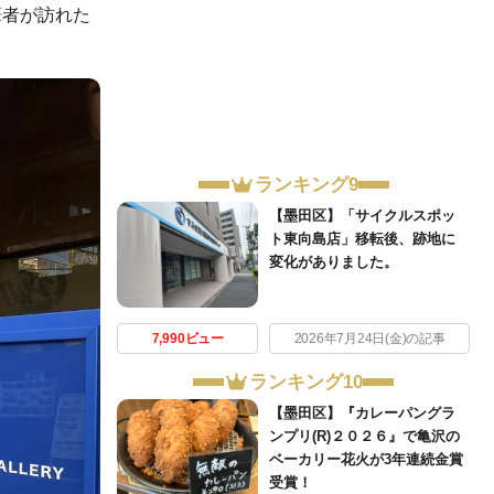
筆者が訪れた
ランキング9
【墨田区】「サイクルスポッ
ト東向島店」移転後、跡地に
変化がありました。
7,990ビュー
2026年7月24日(金)の記事
ランキング10
【墨田区】『カレーパングラ
ンプリ(R)２０２６』で亀沢の
ベーカリー花火が3年連続金賞
受賞！