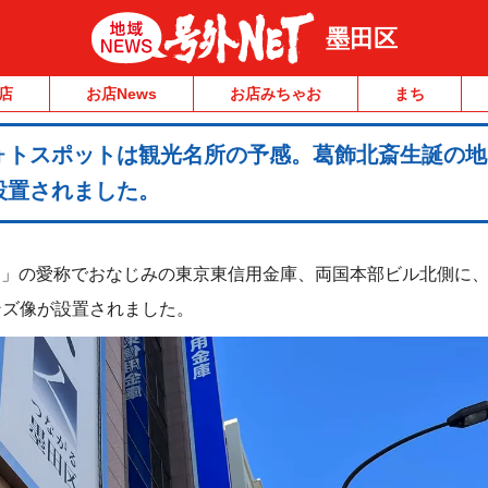
墨田区
店
お店News
お店みちゃお
まち
ォトスポットは観光名所の予感。葛飾北斎生誕の地
設置されました。
がしん」の愛称でおなじみの東京東信用金庫、両国本部ビル北側に
ンズ像が設置されました。