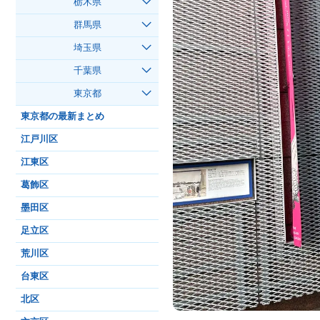
栃木県
群馬県
埼玉県
千葉県
東京都
東京都の最新まとめ
江戸川区
江東区
葛飾区
墨田区
足立区
荒川区
台東区
北区