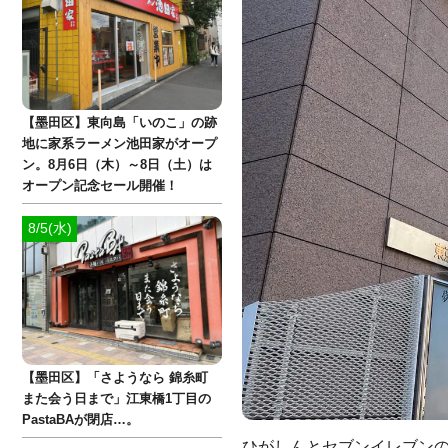
【墨田区】東向島「いのこ」の跡
地に家系ラーメン池田家がオープ
ン。8月6日（木）～8日（土）は
オープン記念セール開催！
8/5(水)
【墨田区】「さようなら 錦糸町
また会う日まで」江東橋1丁目の
PastaBAが閉店…。
ひがしんとセブンイレブンの