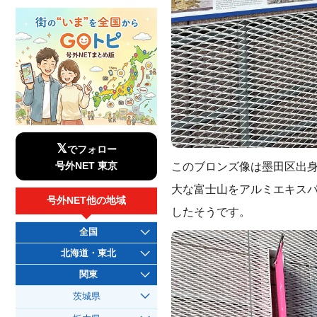
𝕏
でフォロー
このブロンズ像は墨田区出
号外NET 東京
大な富士山をアルミエキスパ
号外NET他の地域
したそうです。
全国
北海道・東北
関東
茨城県