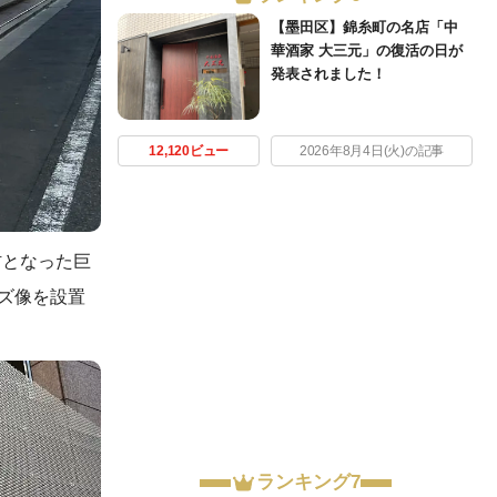
【墨田区】錦糸町の名店「中
華酒家 大三元」の復活の日が
発表されました！
12,120ビュー
2026年8月4日(火)の記事
材となった巨
ズ像を設置
ランキング7