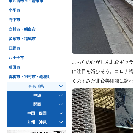
東久留米市・清瀬市
小平市
府中市
立川市・昭島市
多摩市・稲城市
日野市
八王子市
こちらのひがしん北斎ギャ
町田市
に注目を浴びそう。コロナ
青梅市・羽村市・瑞穂町
くのすみだ北斎美術館に訪
神奈川県
中部
関西
中国・四国
九州・沖縄