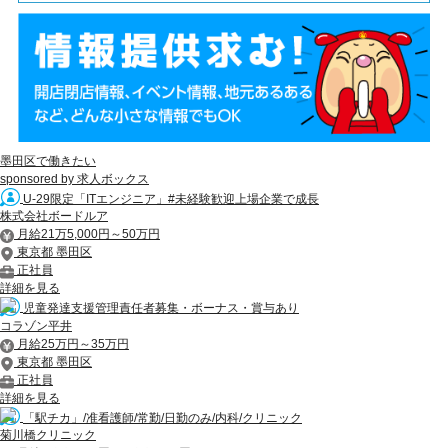
墨田区で働きたい
sponsored by 求人ボックス
U-29限定「ITエンジニア」#未経験歓迎上場企業で成長
株式会社ボードルア
月給21万5,000円～50万円
東京都 墨田区
正社員
詳細を見る
児童発達支援管理責任者募集・ボーナス・賞与あり
コラゾン平井
月給25万円～35万円
東京都 墨田区
正社員
詳細を見る
「駅チカ」/准看護師/常勤/日勤のみ/内科/クリニック
菊川橋クリニック