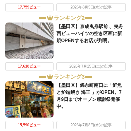
17,759ビュー
2026年8月5日(水)の記事
ランキング2
【墨田区】京成曳舟駅前 、曳舟
西ビューハイツの空き区画に新
規OPENするお店が判明。
17,618ビュー
2026年7月25日(土)の記事
ランキング3
【墨田区】錦糸町南口に「鮮魚
と炉端焼き 海王 」がOPEN。7
月9日までオープン感謝祭開催
中。
15,590ビュー
2026年7月8日(水)の記事