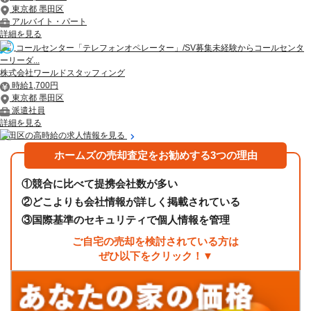
東京都 墨田区
アルバイト・パート
詳細を見る
コールセンター「テレフォンオペレーター」/SV募集未経験からコールセンタ
ーリーダ...
株式会社ワールドスタッフィング
時給1,700円
東京都 墨田区
派遣社員
詳細を見る
墨田区の高時給の求人情報を見る
ホームズの売却査定をお勧めする3つの理由
①
競合に比べて提携会社数が多い
②
どこよりも会社情報が詳しく掲載されている
③
国際基準のセキュリティで個人情報を管理
ご自宅の売却を検討されている方は
ぜひ以下をクリック！▼