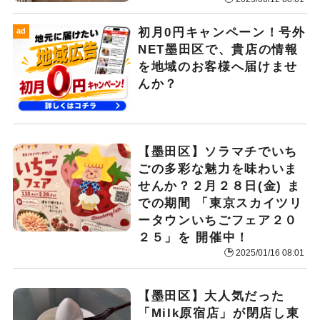
初月0円キャンペーン！号外
ad
NET墨田区で、貴店の情報
を地域のお客様へ届けませ
んか？
【墨田区】ソラマチでいち
ごの多彩な魅力を味わいま
せんか？２月２８日(金) ま
での期間 「東京スカイツリ
ータウンいちごフェア２０
２５」を 開催中！
2025/01/16 08:01
【墨田区】大人気だった
「Milk原宿店」が閉店し東