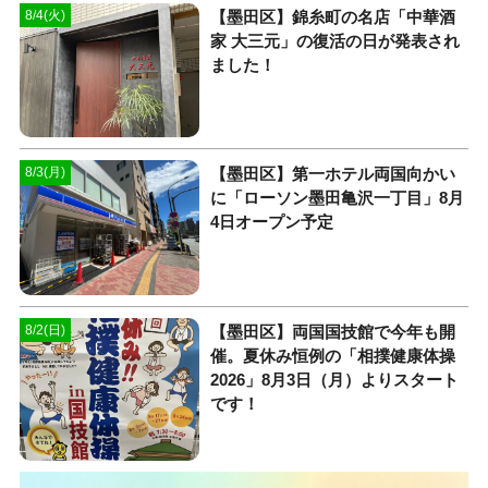
【墨田区】錦糸町の名店「中華酒
8/4(火)
家 大三元」の復活の日が発表され
ました！
【墨田区】第一ホテル両国向かい
8/3(月)
に「ローソン墨田亀沢一丁目」8月
4日オープン予定
【墨田区】両国国技館で今年も開
8/2(日)
催。夏休み恒例の「相撲健康体操
2026」8月3日（月）よりスタート
です！