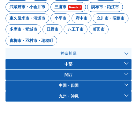
武蔵野市・小金井市
三鷹市
調布市・狛江市
Re-start
東久留米市・清瀬市
小平市
府中市
立川市・昭島市
多摩市・稲城市
日野市
八王子市
町田市
青梅市・羽村市・瑞穂町
神奈川県
中部
関西
中国・四国
九州・沖縄