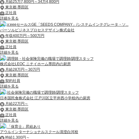
月給25万7,800円～34万4,800円
東京都 墨田区
正社員
詳細を見る
x:eeeセールスGE「SEEDS COMPANY」/システムインテグレータ・ソ...
パーソルビジネスプロセスデザイン株式会社
年収400万円～500万円
東京都 墨田区
正社員
詳細を見る
調理師・社会保険完備の職場で調理師/調理スタッフ
株式会社LEOC ニチイホーム墨田内の厨房
月給28万円～30万円
東京都 墨田区
契約社員
詳細を見る
社会保険完備の職場で調理師/調理スタッフ
日本国民食株式会社 江戸川区立平井西小学校内の厨房
月給22万円～
東京都 墨田区
正社員
詳細を見る
「保育士」昇給あり
アウルインターナショナルスクール清澄白河校
時給1,300円～