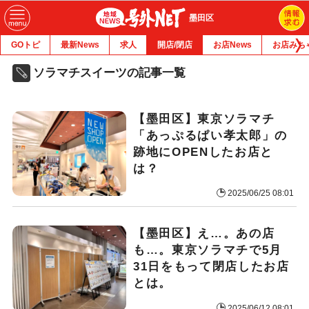
墨田区
GOトピ
最新News
求人
開店/閉店
お店News
お店みち
ソラマチスイーツの記事一覧
【墨田区】東京ソラマチ
「あっぷるぱい孝太郎」の
跡地にOPENしたお店と
は？
2025/06/25 08:01
【墨田区】え…。あの店
も…。東京ソラマチで5月
31日をもって閉店したお店
とは。
2025/06/12 08:01