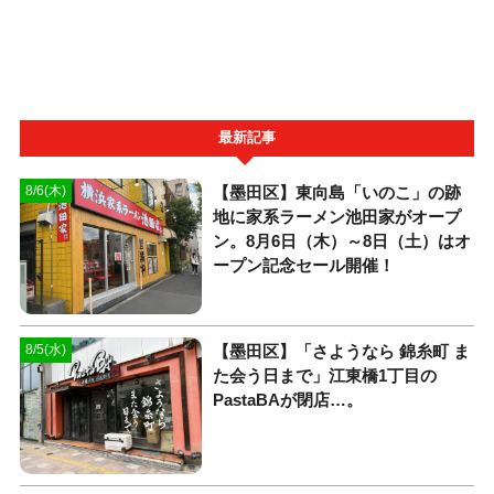
最新記事
【墨田区】東向島「いのこ」の跡
8/6(木)
地に家系ラーメン池田家がオープ
ン。8月6日（木）～8日（土）はオ
ープン記念セール開催！
【墨田区】「さようなら 錦糸町 ま
8/5(水)
た会う日まで」江東橋1丁目の
PastaBAが閉店…。