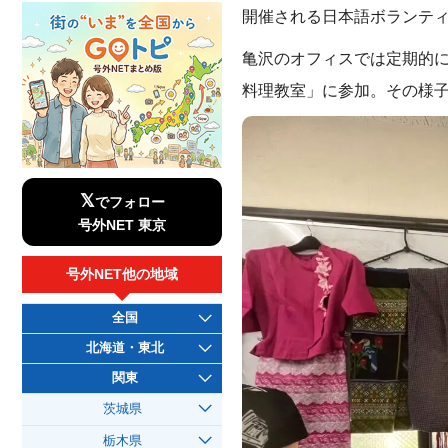
開催される日本語ボランテ
亀沢のオフィスでは定期的
料理教室」に参加。その様
𝕏
でフォロー
号外NET 東京
号外NET他の地域
全国
北海道・東北
関東
茨城県
栃木県