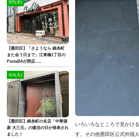
8/5(水)
【墨田区】「さようなら 錦糸町
また会う日まで」江東橋1丁目の
PastaBAが閉店…。
8/4(火)
【墨田区】錦糸町の名店「中華酒
いろいろなところで見かけ
家 大三元」の復活の日が発表され
す。その他墨田区公式外国
ました！