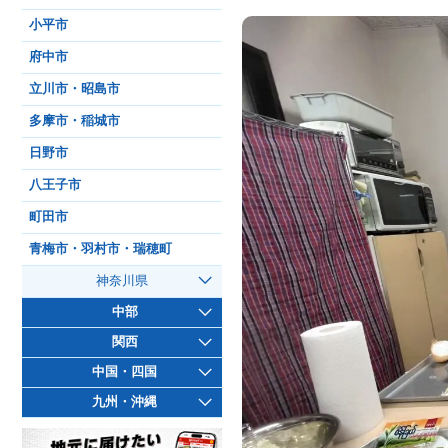
小平市
府中市
立川市・昭島市
多摩市・稲城市
日野市
八王子市
町田市
青梅市・羽村市・瑞穂町
神奈川県
中部
関西
中国・四国
九州・沖縄