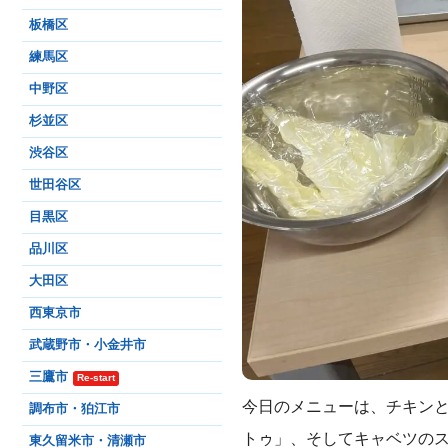
板橋区
練馬区
中野区
杉並区
渋谷区
世田谷区
目黒区
品川区
大田区
西東京市
武蔵野市・小金井市
三鷹市
Re-start
今日のメニューは、チキン
調布市・狛江市
トゥ」、そしてキャベツの
東久留米市・清瀬市