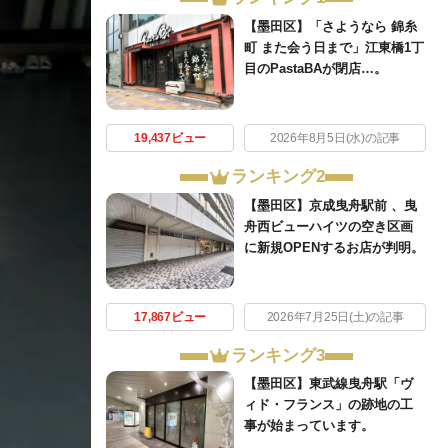
【墨田区】「さようなら 錦糸
町 また会う日まで」江東橋1丁
目のPastaBAが閉店…。
19,437ビュー
2026年8月5日(水)の記事
ランキング2
【墨田区】京成曳舟駅前 、曳
舟西ビューハイツの空き区画
に新規OPENするお店が判明。
17,867ビュー
2026年7月25日(土)の記事
ランキング3
【墨田区】東武線曳舟駅「ヴ
ィド・フランス」の跡地の工
事が始まっています。