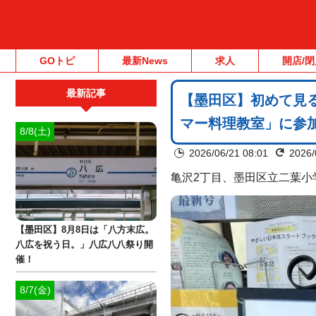
GOトピ
最新News
求人
開店/閉
最新記事
【墨田区】初めて見
マー料理教室」に参
8/8(土)
2026/06/21 08:01
2026/
亀沢2丁目、墨田区立二葉小
【墨田区】8月8日は「八方末広。
八広を祝う日。」八広八八祭り開
催！
8/7(金)