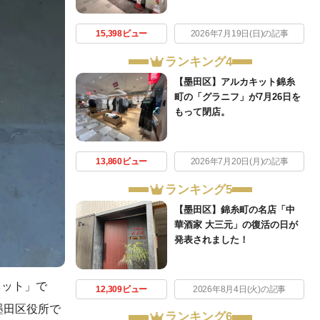
15,398ビュー
2026年7月19日(日)の記事
ランキング4
【墨田区】アルカキット錦糸
町の「グラニフ」が7月26日を
もって閉店。
13,860ビュー
2026年7月20日(月)の記事
ランキング5
【墨田区】錦糸町の名店「中
華酒家 大三元」の復活の日が
発表されました！
ネット」で
12,309ビュー
2026年8月4日(火)の記事
墨田区役所で
ランキング6