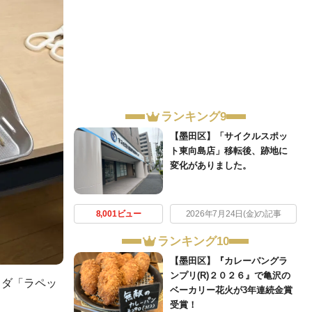
ランキング9
【墨田区】「サイクルスポッ
ト東向島店」移転後、跡地に
変化がありました。
8,001ビュー
2026年7月24日(金)の記事
ランキング10
【墨田区】『カレーパングラ
ンプリ(R)２０２６』で亀沢の
ラダ「ラペッ
ベーカリー花火が3年連続金賞
受賞！