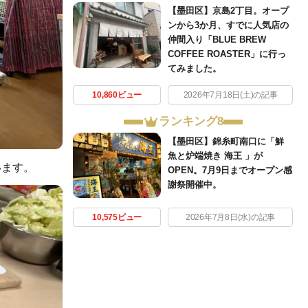
【墨田区】京島2丁目。オープ
ンから3か月、すでに人気店の
仲間入り「BLUE BREW
COFFEE ROASTER」に行っ
てみました。
10,860ビュー
2026年7月18日(土)の記事
ランキング8
【墨田区】錦糸町南口に「鮮
魚と炉端焼き 海王 」が
います。
OPEN。7月9日までオープン感
謝祭開催中。
10,575ビュー
2026年7月8日(水)の記事