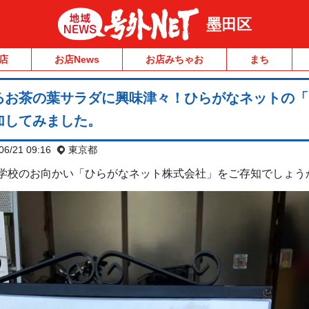
墨田区
店
お店News
お店みちゃお
まち
るお茶の葉サラダに興味津々！ひらがなネットの「
加してみました。
06/21 09:16
東京都
学校のお向かい「ひらがなネット株式会社」をご存知でしょう